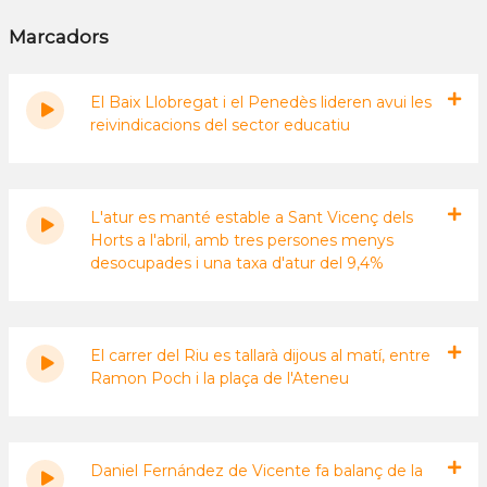
Marcadors
El Baix Llobregat i el Penedès lideren avui les
reivindicacions del sector educatiu
L'atur es manté estable a Sant Vicenç dels
Horts a l'abril, amb tres persones menys
desocupades i una taxa d'atur del 9,4%
El carrer del Riu es tallarà dijous al matí, entre
Ramon Poch i la plaça de l'Ateneu
Daniel Fernández de Vicente fa balanç de la