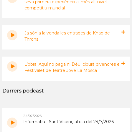
seva primera experiència al més alt nivell
competitiu mundial
Ja són a la venda les entrades de Khap de
Throns
L’obra ‘Aquí no paga ni Déu’ clourà divendres el
Festivalet de Teatre Jove La Mosca
Darrers podcast
24/07/2026
Informatiu - Sant Vicenç al dia del 24/7/2026