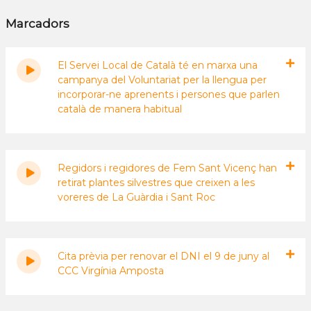
Marcadors
El Servei Local de Català té en marxa una
campanya del Voluntariat per la llengua per
incorporar-ne aprenents i persones que parlen
català de manera habitual
Regidors i regidores de Fem Sant Vicenç han
retirat plantes silvestres que creixen a les
voreres de La Guàrdia i Sant Roc
Cita prèvia per renovar el DNI el 9 de juny al
CCC Virgínia Amposta