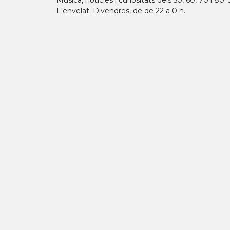
Música, notícies i curiositats dels 50, 60, 70 i 80
L'envelat. Divendres, de de 22 a 0 h.