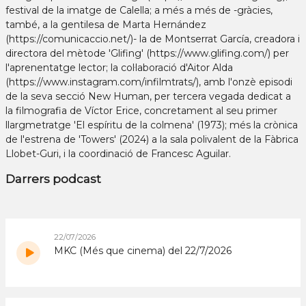
festival de la imatge de Calella; a més a més de -gràcies,
també, a la gentilesa de Marta Hernández
(https://comunicaccio.net/)- la de Montserrat García, creadora i
directora del mètode 'Glifing' (https://www.glifing.com/) per
l'aprenentatge lector; la col·laboració d'Aitor Alda
(https://www.instagram.com/infilmtrats/), amb l'onzè episodi
de la seva secció New Human, per tercera vegada dedicat a
la filmografia de Víctor Erice, concretament al seu primer
llargmetratge 'El espíritu de la colmena' (1973); més la crònica
de l'estrena de 'Towers' (2024) a la sala polivalent de la Fàbrica
Llobet-Guri, i la coordinació de Francesc Aguilar.
Darrers podcast
22/07/2026
MKC (Més que cinema) del 22/7/2026