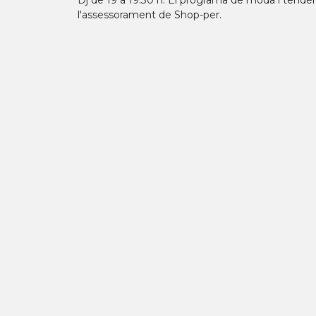
Dj de 19 a 19.30 h. El programa de moda i tendèn
l'assessorament de Shop-per.