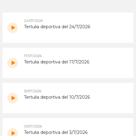
24/07/2026
Tertulia deportiva del 24/7/2026
17/07/2026
Tertulia deportiva del 17/7/2026
10/07/2026
Tertulia deportiva del 10/7/2026
03/07/2026
Tertulia deportiva del 3/7/2026