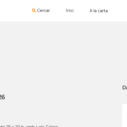
Cercar
Inici
D
26