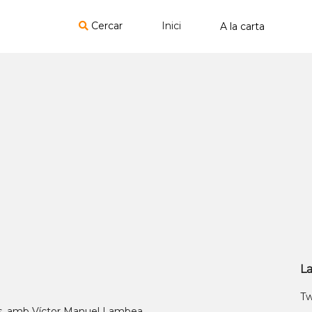
Cercar
Inici
La
Tw
ts, amb Víctor Manuel Lambea.