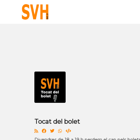
Tocat del bolet
Divendres de 18 a 19 h perdem el cap pels bole