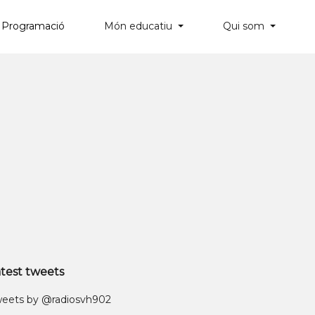
Programació
Món educatiu
Qui som
×
test tweets
eets by @radiosvh902