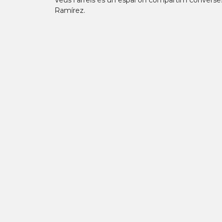
Veus i arrels és un espai on compartim converses,
Ramírez.