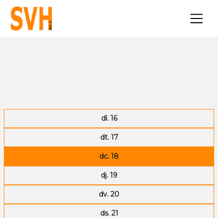
×
dl. 16
dt. 17
dc. 18
dj. 19
dv. 20
ds. 21