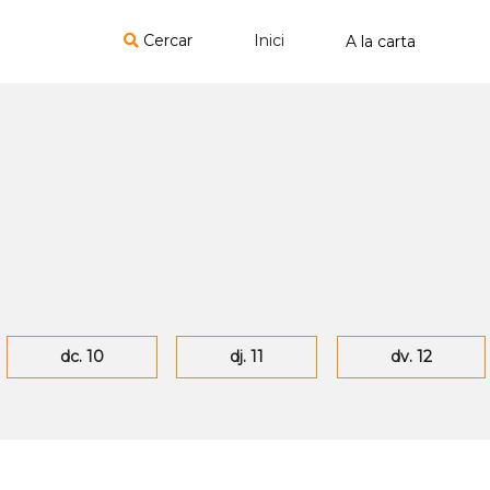
Cercar
Inici
dc. 10
dj. 11
dv. 12