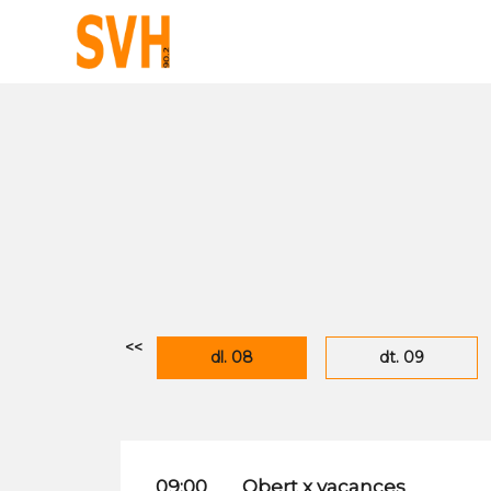
<<
dl. 08
dt. 09
09:00
Obert x vacances