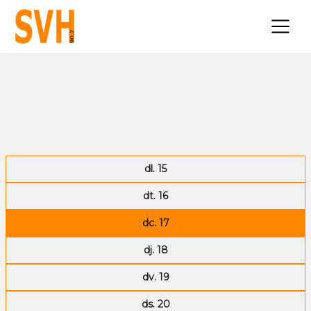
×
dl. 15
dt. 16
dc. 17
dj. 18
dv. 19
ds. 20