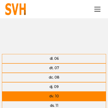
×
dl. 06
dt. 07
dc. 08
dj. 09
dv. 10
ds. 11