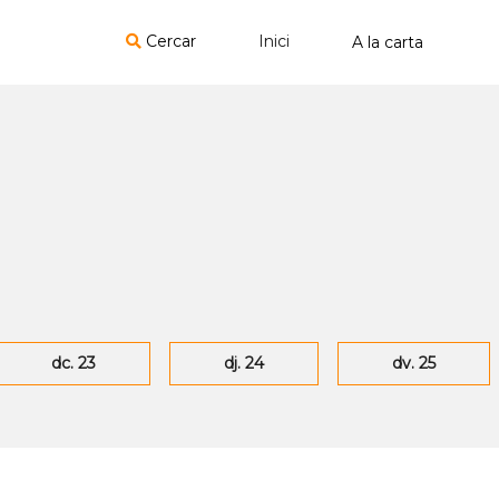
Cercar
Inici
dc. 23
dj. 24
dv. 25