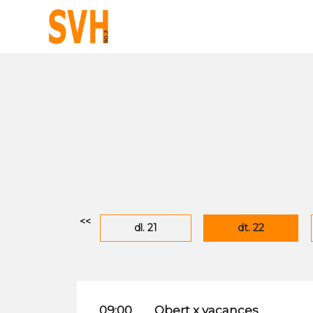
<<
dl. 21
dt. 22
09:00
Obert x vacances