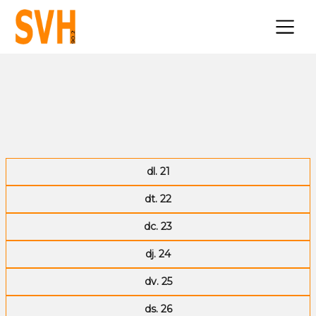
×
dl. 21
dt. 22
dc. 23
dj. 24
dv. 25
ds. 26